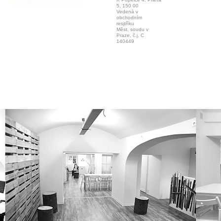
5, 150 00
Vedená v
obchodním
resjtříku
Měst. soudu v
Praze, č.j. C
140449