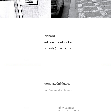
Richard
jednatel, headbooker
richard@dosamigos.cz
Identifikační údaje:
Dos Amigos Models, s.r.o.
IČ: 28423461
K Popelce 4, Praha